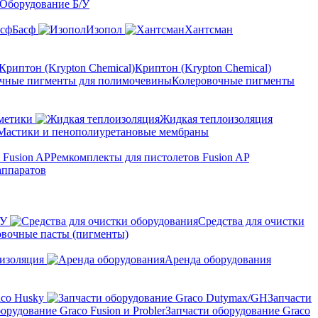
Оборудование Б/У
Басф
Изопол
Хантсман
Криптон (Krypton Chemical)
Колеровочные пигменты
метики
Жидкая теплоизоляция
Мастики и пенополиуретановые мембраны
Ремкомплекты для пистолетов Fusion AP
аппаратов
ПУ
Средства для очистки
овочные пасты (пигменты)
изоляция
Аренда оборудования
aco Husky
Запчасти
Запчасти оборудование Graco