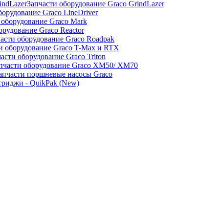
Запчасти оборудование Graco GrindLazer
борудование Graco LineDriver
 оборудование Graco Mark
орудование Graco Reactor
асти оборудование Graco Roadpak
и оборудование Graco T-Max и RTX
асти оборудование Graco Triton
пчасти оборудование Graco XM50/ XM70
апчасти поршневые насосы Graco
риджи - QuikPak (New)