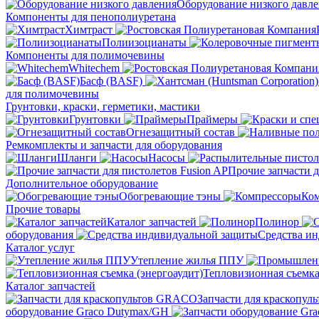
Оборудование низкого давл
Компоненты для пенополиуретана
Химтраст
Полиизоцианаты
Компоненты для полимочевины
Whitechem
Басф (BASF)
для полимочевины
Грунтовки, краски, герметики, мастики
Грунтовки
Праймеры
Огнезащитный состав
Ремкомплекты и запчасти для оборудования
Шланги
Насосы
Прочие запчасти д
Дополнительное оборудование
Обогревающие тэны
Ко
Прочие товары
Каталог запчастей
Полинор
оборудования
Средства и
Каталог услуг
Утепление жилья ППУ
Тепловизионная съемка
Каталог запчастей
Запчасти для краскопу
оборудование Graco Dutymax/GH