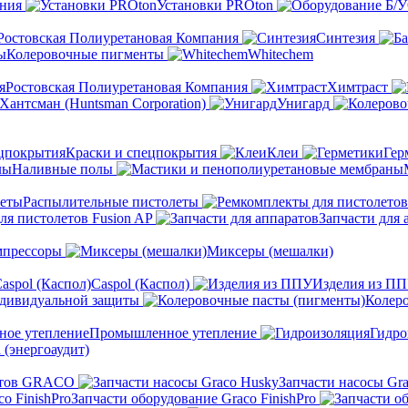
ения
Установки PROton
Ростовская Полиуретановая Компания
Синтезия
Колеровочные пигменты
Whitechem
Ростовская Полиуретановая Компания
Химтраст
Хантсман (Huntsman Corporation)
Унигард
Краски и спецпокрытия
Клеи
Гер
Наливные полы
Распылительные пистолеты
ля пистолетов Fusion AP
Запчасти для 
мпрессоры
Миксеры (мешалки)
Caspol (Каспол)
Изделия из П
ндивидуальной защиты
Колер
Промышленное утепление
Гидро
 (энергоаудит)
льтов GRACO
Запчасти насосы Gr
Запчасти оборудование Graco FinishPro