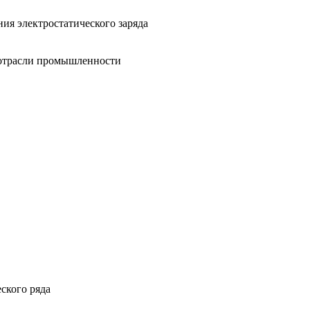
ния электростатического заряда
 отрасли промышленности
ского ряда