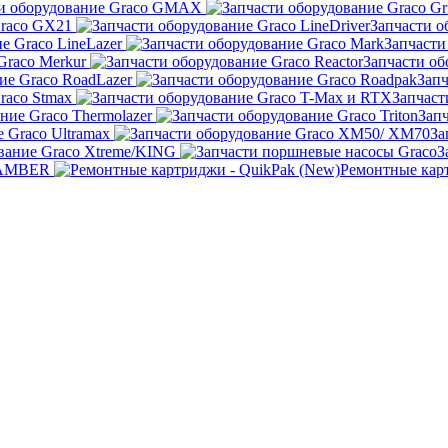
ти оборудование Graco GMAX
Graco GX21
Запчасти о
е Graco LineLazer
Запчасти
Graco Merkur
Запчасти об
ие Graco RoadLazer
Запч
raco Stmax
Запчаст
ние Graco Thermolazer
Запч
 Graco Ultramax
За
вание Graco Xtreme/KING
З
KAMBER
Ремонтные карт