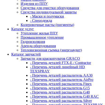
Изделия из ППУ
Средства для очистки оборудования
Средства индивидуальной защиты
- Маски и полумаски
- Спецодежда
Колеровочные пасты (пигменты)
Каталог услуг
Утепление жилья ППУ
Промышленное утепление
Гидроизоляция
Аренда оборудования
Тепловизионная съемка (энергоаудит)
Каталог запчастей
Запчасти для краскопультов GRACO
- Перечень деталей FTX-E / Contractor
- Перечень деталей линейный HD
TEXSPRAY
- Перечень деталей распылитель AA30
- Перечень деталей распылитель AirPro
- Перечень деталей распылитель Finex
- Перечень деталей распылитель G15
- Перечень деталей распылитель G40
- Перечень деталей распылитель G40 RAC
- Перечень деталей распылитель Silver
- Перечень деталей распылитель TEXSPRAY