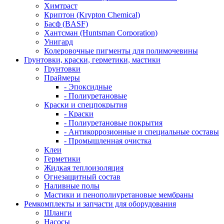
Химтраст
Криптон (Krypton Chemical)
Басф (BASF)
Хантсман (Huntsman Corporation)
Унигард
Колеровочные пигменты для полимочевины
Грунтовки, краски, герметики, мастики
Грунтовки
Праймеры
- Эпоксидные
- Полиуретановые
Краски и спецпокрытия
- Краски
- Полиуретановые покрытия
- Антикоррозионные и специальные составы
- Промышленная очистка
Клеи
Герметики
Жидкая теплоизоляция
Огнезащитный состав
Наливные полы
Мастики и пенополиуретановые мембраны
Ремкомплекты и запчасти для оборудования
Шланги
Насосы