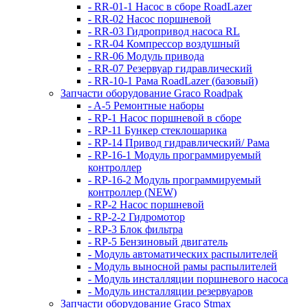
- RR-01-1 Насос в сборе RoadLazer
- RR-02 Насос поршневой
- RR-03 Гидропривод насоса RL
- RR-04 Компрессор воздушный
- RR-06 Модуль привода
- RR-07 Резервуар гидравлический
- RR-10-1 Рама RoadLazer (базовый)
Запчасти оборудование Graco Roadpak
- A-5 Ремонтные наборы
- RP-1 Насос поршневой в сборе
- RP-11 Бункер стеклошарика
- RP-14 Привод гидравлический/ Рама
- RP-16-1 Модуль программируемый
контроллер
- RP-16-2 Модуль программируемый
контроллер (NEW)
- RP-2 Насос поршневой
- RP-2-2 Гидромотор
- RP-3 Блок фильтра
- RP-5 Бензиновый двигатель
- Модуль автоматических распылителей
- Модуль выносной рамы распылителей
- Модуль инсталляции поршневого насоса
- Модуль инсталляции резервуаров
Запчасти оборудование Graco Stmax