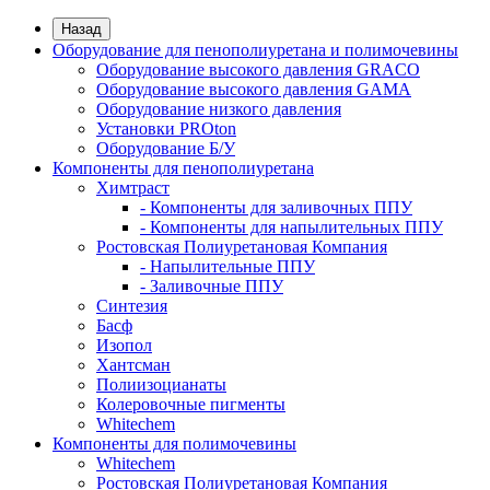
Назад
Оборудование для пенополиуретана и полимочевины
Оборудование высокого давления GRACO
Оборудование высокого давления GAMA
Оборудование низкого давления
Установки PROton
Оборудование Б/У
Компоненты для пенополиуретана
Химтраст
- Компоненты для заливочных ППУ
- Компоненты для напылительных ППУ
Ростовская Полиуретановая Компания
- Напылительные ППУ
- Заливочные ППУ
Синтезия
Басф
Изопол
Хантсман
Полиизоцианаты
Колеровочные пигменты
Whitechem
Компоненты для полимочевины
Whitechem
Ростовская Полиуретановая Компания