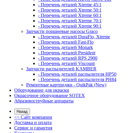
- Перечень деталей Xtreme 45:1
- Перечень деталей Xtreme 50:1
- Перечень деталей Xtreme 60:1
- Перечень деталей Xtreme 70:1
- Перечень деталей Xtreme 90:1
Запчасти поршневые насосы Graco
- Перечень деталей DuraFlo, Xtreme
- Перечень деталей Fast-Flo
- Перечень деталей Monark
- Перечень деталей President
- Перечень деталей RPS 2900
- Перечень деталей Viscount
Запчасти распылителей KAMBER
- Перечень деталей распылителя HP50
- Перечень деталей распылителя PH84
Ремонтные картриджи - QuikPak (New)
Оборудование для окраски
Окрасочное оборудование SOTEX
Абразивоструйные аппараты
Назад
<< Сайт компании
Доставка и оплата
Сервис и гарантия