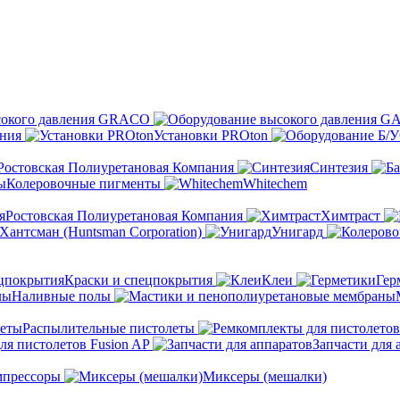
сокого давления GRACO
ения
Установки PROton
Ростовская Полиуретановая Компания
Синтезия
Колеровочные пигменты
Whitechem
Ростовская Полиуретановая Компания
Химтраст
Хантсман (Huntsman Corporation)
Унигард
Краски и спецпокрытия
Клеи
Гер
Наливные полы
Распылительные пистолеты
ля пистолетов Fusion AP
Запчасти для 
мпрессоры
Миксеры (мешалки)