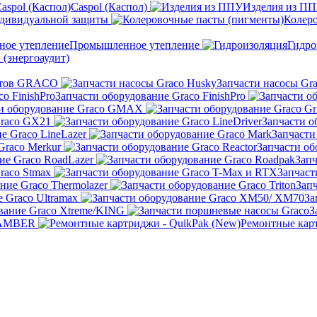
Caspol (Каспол)
Изделия из П
ндивидуальной защиты
Колер
Промышленное утепление
Гидро
 (энергоаудит)
льтов GRACO
Запчасти насосы Gr
Запчасти оборудование Graco FinishPro
ти оборудование Graco GMAX
Graco GX21
Запчасти о
е Graco LineLazer
Запчасти
Graco Merkur
Запчасти об
ие Graco RoadLazer
Запч
raco Stmax
Запчаст
ние Graco Thermolazer
Запч
 Graco Ultramax
За
вание Graco Xtreme/KING
З
KAMBER
Ремонтные карт