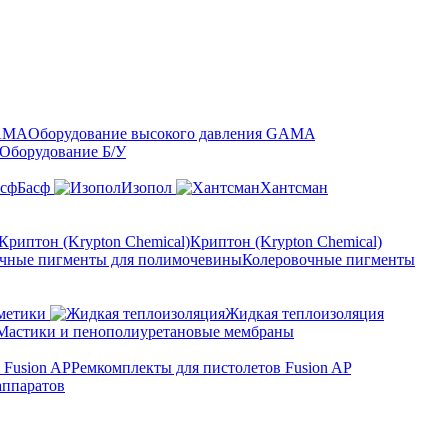
Оборудование высокого давления GAMA
Оборудование Б/У
Басф
Изопол
Хантсман
Криптон (Krypton Chemical)
Колеровочные пигменты
метики
Жидкая теплоизоляция
Мастики и пенополиуретановые мембраны
Ремкомплекты для пистолетов Fusion AP
аппаратов