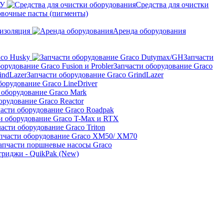
ПУ
Средства для очистки
овочные пасты (пигменты)
изоляция
Аренда оборудования
aco Husky
Запчасти
Запчасти оборудование Graco
Запчасти оборудование Graco GrindLazer
борудование Graco LineDriver
 оборудование Graco Mark
орудование Graco Reactor
асти оборудование Graco Roadpak
и оборудование Graco T-Max и RTX
асти оборудование Graco Triton
пчасти оборудование Graco XM50/ XM70
апчасти поршневые насосы Graco
риджи - QuikPak (New)