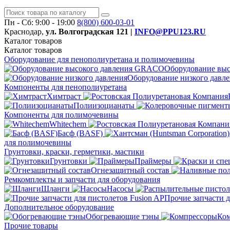
Пн - Сб: 9:00 - 19:00
8(800)
600-03-01
Краснодар,
ул. Волгоградская 121 |
INFO@PPU123.RU
Каталог
товаров
Каталог
товаров
Оборудование для пенополиуретана и полимочевины
Оборудование вы
Оборудование низкого давл
Компоненты для пенополиуретана
Химтраст
Полиизоцианаты
Компоненты для полимочевины
Whitechem
Басф (BASF)
для полимочевины
Грунтовки, краски, герметики, мастики
Грунтовки
Праймеры
Огнезащитный состав
Ремкомплекты и запчасти для оборудования
Шланги
Насосы
Прочие запчасти д
Дополнительное оборудование
Обогревающие тэны
Ко
Прочие товары