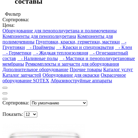
составы
Фильтр
Сортировка:
Цена:
Оборудование для пенополиуретана и полимочевины
Компоненты для пенополиуретана
Компоненты для
полимочевины
Грунтовки, краски, герметики, мастики
-
Грунтовки
- Праймеры
- Краски и спецпокрытия
- Клеи
- Герметики
- Жидкая теплоизоляция
- Огнезащитный
состав
- Наливные полы
- Мастики и пенополиуретановые
мембраны
Ремкомплекты и запчасти для оборудования
Дополнительное оборудование
Прочие товары
Каталог услуг
Каталог запчастей
Оборудование для окраски
Окрасочное
оборудование SOTEX
Абразивоструйные аппараты
Сортировка:
Показать: