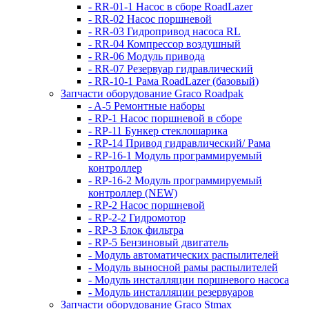
- RR-01-1 Насос в сборе RoadLazer
- RR-02 Насос поршневой
- RR-03 Гидропривод насоса RL
- RR-04 Компрессор воздушный
- RR-06 Модуль привода
- RR-07 Резервуар гидравлический
- RR-10-1 Рама RoadLazer (базовый)
Запчасти оборудование Graco Roadpak
- A-5 Ремонтные наборы
- RP-1 Насос поршневой в сборе
- RP-11 Бункер стеклошарика
- RP-14 Привод гидравлический/ Рама
- RP-16-1 Модуль программируемый
контроллер
- RP-16-2 Модуль программируемый
контроллер (NEW)
- RP-2 Насос поршневой
- RP-2-2 Гидромотор
- RP-3 Блок фильтра
- RP-5 Бензиновый двигатель
- Модуль автоматических распылителей
- Модуль выносной рамы распылителей
- Модуль инсталляции поршневого насоса
- Модуль инсталляции резервуаров
Запчасти оборудование Graco Stmax