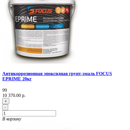
Антикоррозионная эпоксидная грунт-эмаль FOCUS
EPRIME 20кг
99
10 370.00 р.
+
-
В корзину