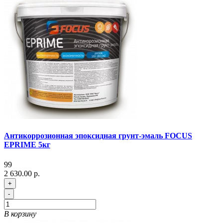
Антикоррозионная эпоксидная грунт-эмаль FOCUS
EPRIME 5кг
99
2 630.00 р.
+
-
В корзину