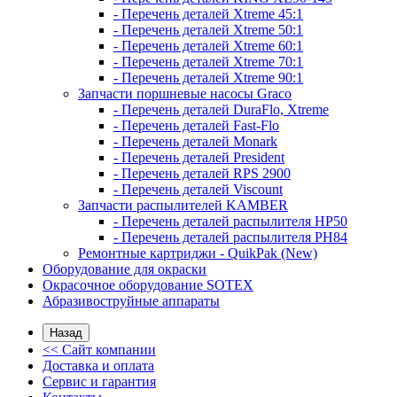
- Перечень деталей Xtreme 45:1
- Перечень деталей Xtreme 50:1
- Перечень деталей Xtreme 60:1
- Перечень деталей Xtreme 70:1
- Перечень деталей Xtreme 90:1
Запчасти поршневые насосы Graco
- Перечень деталей DuraFlo, Xtreme
- Перечень деталей Fast-Flo
- Перечень деталей Monark
- Перечень деталей President
- Перечень деталей RPS 2900
- Перечень деталей Viscount
Запчасти распылителей KAMBER
- Перечень деталей распылителя HP50
- Перечень деталей распылителя PH84
Ремонтные картриджи - QuikPak (New)
Оборудование для окраски
Окрасочное оборудование SOTEX
Абразивоструйные аппараты
Назад
<< Сайт компании
Доставка и оплата
Сервис и гарантия