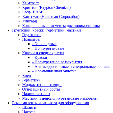
Химтраст
Криптон (Krypton Chemical)
Басф (BASF)
Хантсман (Huntsman Corporation)
Унигард
Колеровочные пигменты для полимочевины
Грунтовки, краски, герметики, мастики
Грунтовки
Праймеры
- Эпоксидные
- Полиуретановые
Краски и спецпокрытия
- Краски
- Полиуретановые покрытия
- Антикоррозионные и специальные составы
- Промышленная очистка
Клеи
Герметики
Жидкая теплоизоляция
Огнезащитный состав
Наливные полы
Мастики и пенополиуретановые мембраны
Ремкомплекты и запчасти для оборудования
Шланги
Насосы