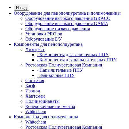
Назад
Оборудование для пенополиуретана и полимочевины
Оборудование высокого давления GRACO
Оборудование высокого давления GAMA
Оборудование низкого давления
Установки PROton
Оборудование Б/У
Компоненты для пенополиуретана
Химтраст
- Компоненты для заливочных ППУ
- Компоненты для напылительных ППУ
Ростовская Полиуретановая Компания
- Напылительные ППУ
- Заливочные ППУ
Синтезия
Басф
Изопол
Хантсман
Полиизоцианаты
Колеровочные пигменты
Whitechem
Компоненты для полимочевины
Whitechem
Ростовская Полиуретановая Компания