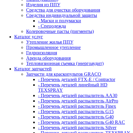
Изделия из ППУ
Средства для очистки оборудования
Средства индивидуальной защиты
- Маски и полумаски
- Спецодежда
Колеровочные пасты (пигменты)
Каталог услуг
Утепление жилья ППУ
Промышленное утепление
Гидроизоляция
Аренда оборудования
Тепловизионная съемка (энергоаудит)
Каталог запчастей
Запчасти для краскопультов GRACO
- Перечень деталей FTX-E / Contractor
- Перечень деталей линейный HD
TEXSPRAY
- Перечень деталей распылитель AA30
- Перечень деталей распылитель AirPro
- Перечень деталей распылитель Finex
- Перечень деталей распылитель G15
- Перечень деталей распылитель G40
- Перечень деталей распылитель G40 RAC
- Перечень деталей распылитель Silver
- Перечень деталей распылитель TEXSPRAY