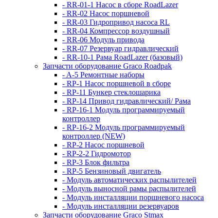
- RR-01-1 Насос в сборе RoadLazer
- RR-02 Насос поршневой
- RR-03 Гидропривод насоса RL
- RR-04 Компрессор воздушный
- RR-06 Модуль привода
- RR-07 Резервуар гидравлический
- RR-10-1 Рама RoadLazer (базовый)
Запчасти оборудование Graco Roadpak
- A-5 Ремонтные наборы
- RP-1 Насос поршневой в сборе
- RP-11 Бункер стеклошарика
- RP-14 Привод гидравлический/ Рама
- RP-16-1 Модуль программируемый
контроллер
- RP-16-2 Модуль программируемый
контроллер (NEW)
- RP-2 Насос поршневой
- RP-2-2 Гидромотор
- RP-3 Блок фильтра
- RP-5 Бензиновый двигатель
- Модуль автоматических распылителей
- Модуль выносной рамы распылителей
- Модуль инсталляции поршневого насоса
- Модуль инсталляции резервуаров
Запчасти оборудование Graco Stmax