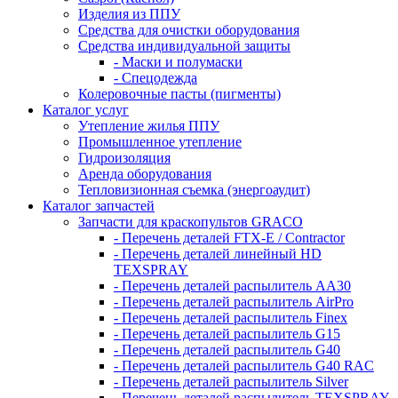
Изделия из ППУ
Средства для очистки оборудования
Средства индивидуальной защиты
- Маски и полумаски
- Спецодежда
Колеровочные пасты (пигменты)
Каталог услуг
Утепление жилья ППУ
Промышленное утепление
Гидроизоляция
Аренда оборудования
Тепловизионная съемка (энергоаудит)
Каталог запчастей
Запчасти для краскопультов GRACO
- Перечень деталей FTX-E / Contractor
- Перечень деталей линейный HD
TEXSPRAY
- Перечень деталей распылитель AA30
- Перечень деталей распылитель AirPro
- Перечень деталей распылитель Finex
- Перечень деталей распылитель G15
- Перечень деталей распылитель G40
- Перечень деталей распылитель G40 RAC
- Перечень деталей распылитель Silver
- Перечень деталей распылитель TEXSPRAY