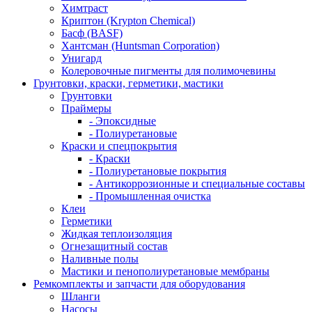
Химтраст
Криптон (Krypton Chemical)
Басф (BASF)
Хантсман (Huntsman Corporation)
Унигард
Колеровочные пигменты для полимочевины
Грунтовки, краски, герметики, мастики
Грунтовки
Праймеры
- Эпоксидные
- Полиуретановые
Краски и спецпокрытия
- Краски
- Полиуретановые покрытия
- Антикоррозионные и специальные составы
- Промышленная очистка
Клеи
Герметики
Жидкая теплоизоляция
Огнезащитный состав
Наливные полы
Мастики и пенополиуретановые мембраны
Ремкомплекты и запчасти для оборудования
Шланги
Насосы