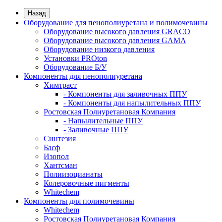
Назад
Оборудование для пенополиуретана и полимочевины
Оборудование высокого давления GRACO
Оборудование высокого давления GAMA
Оборудование низкого давления
Установки PROton
Оборудование Б/У
Компоненты для пенополиуретана
Химтраст
- Компоненты для заливочных ППУ
- Компоненты для напылительных ППУ
Ростовская Полиуретановая Компания
- Напылительные ППУ
- Заливочные ППУ
Синтезия
Басф
Изопол
Хантсман
Полиизоцианаты
Колеровочные пигменты
Whitechem
Компоненты для полимочевины
Whitechem
Ростовская Полиуретановая Компания