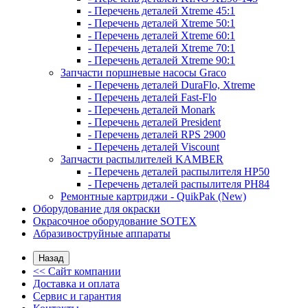
- Перечень деталей Xtreme 45:1
- Перечень деталей Xtreme 50:1
- Перечень деталей Xtreme 60:1
- Перечень деталей Xtreme 70:1
- Перечень деталей Xtreme 90:1
Запчасти поршневые насосы Graco
- Перечень деталей DuraFlo, Xtreme
- Перечень деталей Fast-Flo
- Перечень деталей Monark
- Перечень деталей President
- Перечень деталей RPS 2900
- Перечень деталей Viscount
Запчасти распылителей KAMBER
- Перечень деталей распылителя HP50
- Перечень деталей распылителя PH84
Ремонтные картриджи - QuikPak (New)
Оборудование для окраски
Окрасочное оборудование SOTEX
Абразивоструйные аппараты
Назад
<< Сайт компании
Доставка и оплата
Сервис и гарантия