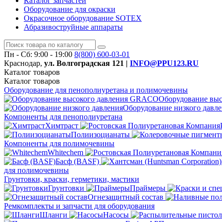
Каталог запчастей
Оборудование для окраски
Окрасочное оборудование SOTEX
Абразивоструйные аппараты
Пн - Сб: 9:00 - 19:00
8(800)
600-03-01
Краснодар,
ул. Волгоградская 121 |
INFO@PPU123.RU
Каталог
товаров
Каталог
товаров
Оборудование для пенополиуретана и полимочевины
Оборудование вы
Оборудование низкого давл
Компоненты для пенополиуретана
Химтраст
Полиизоцианаты
Компоненты для полимочевины
Whitechem
Басф (BASF)
для полимочевины
Грунтовки, краски, герметики, мастики
Грунтовки
Праймеры
Огнезащитный состав
Ремкомплекты и запчасти для оборудования
Шланги
Насосы