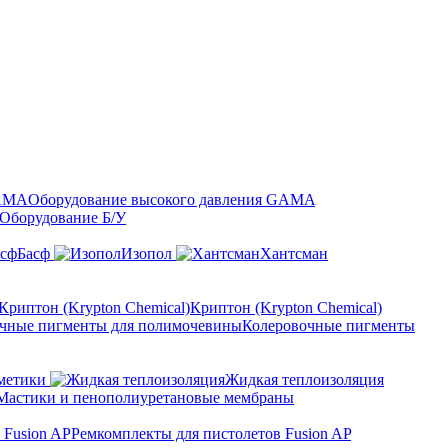
Оборудование высокого давления GAMA
Оборудование Б/У
Басф
Изопол
Хантсман
Криптон (Krypton Chemical)
Колеровочные пигменты
метики
Жидкая теплоизоляция
Мастики и пенополиуретановые мембраны
Ремкомплекты для пистолетов Fusion AP