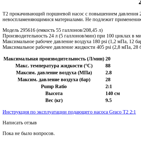
T2 прокачивающий поршневой насос с повышением давления
невоспламеняющимися материалами. Не подлежит применению
Модель 295616 (емкость 55 галлонов/208,45 л)
Производительность
24 л (5 галлонов/мин) при 100 циклах в м
Максимальное рабочее давление воздуха 180 psi (1,2 мПa, 12 ба
Максимальное рабочее давление жидкости 405 psi (2,8 мПa, 28 
Максимальная производительность (Л/мин)
20
Макс. температура жидкости (°C)
88
Максим. давление воздуха (МПa)
2.8
Максим. давление воздуха (бар)
28
Pump Ratio
2:1
Высота
140 см
Вес (кг)
9.5
Инструкция по эксплуатации подающего насоса Graco T2 2:1
Написать отзыв
Пока не было вопросов.