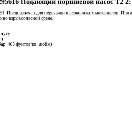
295616 Подающий поршневой насос Т2 2:
2:1
. Предназначен для перекачки высоковязких материалов. Пр
 во взрывоопасной среде.
инуту
р)
бар
, 405 фунтов/кв. дюйм
)