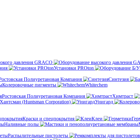
сокого давления GRACO
ения
Установки PROton
Ростовская Полиуретановая Компания
Синтезия
Колеровочные пигменты
Whitechem
Ростовская Полиуретановая Компания
Химтраст
Хантсман (Huntsman Corporation)
Унигард
Краски и спецпокрытия
Клеи
Гер
Наливные полы
Распылительные пистолеты