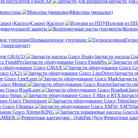
ля пистолетов Fusion AP
Запчасти для 
мпрессоры
Миксеры (мешалки)
Caspol (Каспол)
Изделия из П
ндивидуальной защиты
Колер
Промышленное утепление
Гидро
 (энергоаудит)
льтов GRACO
Запчасти насосы Gr
Запчасти оборудование Graco FinishPro
ти оборудование Graco GMAX
Graco GX21
Запчасти о
е Graco LineLazer
Запчасти
Graco Merkur
Запчасти об
ие Graco RoadLazer
Запч
raco Stmax
Запчаст
ние Graco Thermolazer
Запч
 Graco Ultramax
За
вание Graco Xtreme/KING
З
KAMBER
Ремонтные карт