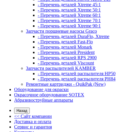
- Перечень деталей Xtreme 45:1
- Перечень деталей Xtreme 50:1
- Перечень деталей Xtreme 60:1
- Перечень деталей Xtreme 70:1
- Перечень деталей Xtreme 90:1
Запчасти поршневые насосы Graco
- Перечень деталей DuraFlo, Xtreme
- Перечень деталей Fast-Flo
- Перечень деталей Monark
- Перечень деталей President
- Перечень деталей RPS 2900
- Перечень деталей Viscount
Запчасти распылителей KAMBER
- Перечень деталей распылителя HP50
- Перечень деталей распылителя PH84
Ремонтные картриджи - QuikPak (New)
Оборудование для окраски
Окрасочное оборудование SOTEX
Абразивоструйные аппараты
Назад
<< Сайт компании
Доставка и оплата
Сервис и гарантия