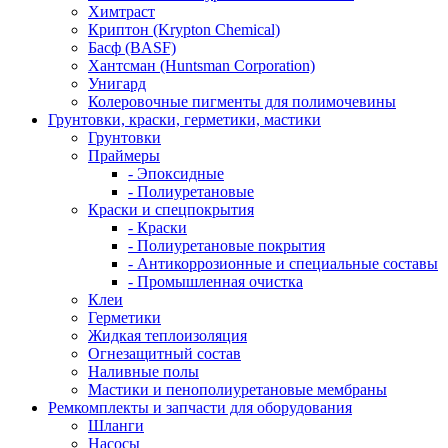
Химтраст
Криптон (Krypton Chemical)
Басф (BASF)
Хантсман (Huntsman Corporation)
Унигард
Колеровочные пигменты для полимочевины
Грунтовки, краски, герметики, мастики
Грунтовки
Праймеры
- Эпоксидные
- Полиуретановые
Краски и спецпокрытия
- Краски
- Полиуретановые покрытия
- Антикоррозионные и специальные составы
- Промышленная очистка
Клеи
Герметики
Жидкая теплоизоляция
Огнезащитный состав
Наливные полы
Мастики и пенополиуретановые мембраны
Ремкомплекты и запчасти для оборудования
Шланги
Насосы