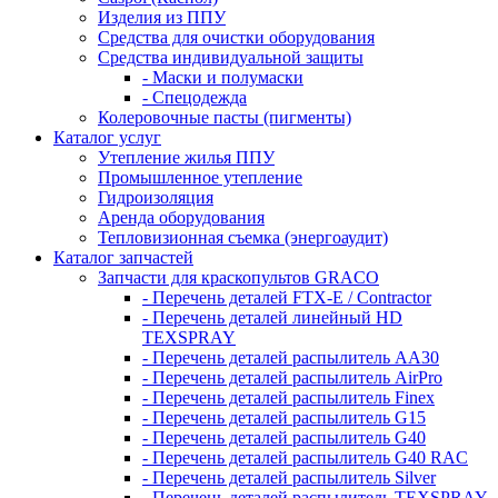
Изделия из ППУ
Средства для очистки оборудования
Средства индивидуальной защиты
- Маски и полумаски
- Спецодежда
Колеровочные пасты (пигменты)
Каталог услуг
Утепление жилья ППУ
Промышленное утепление
Гидроизоляция
Аренда оборудования
Тепловизионная съемка (энергоаудит)
Каталог запчастей
Запчасти для краскопультов GRACO
- Перечень деталей FTX-E / Contractor
- Перечень деталей линейный HD
TEXSPRAY
- Перечень деталей распылитель AA30
- Перечень деталей распылитель AirPro
- Перечень деталей распылитель Finex
- Перечень деталей распылитель G15
- Перечень деталей распылитель G40
- Перечень деталей распылитель G40 RAC
- Перечень деталей распылитель Silver
- Перечень деталей распылитель TEXSPRAY