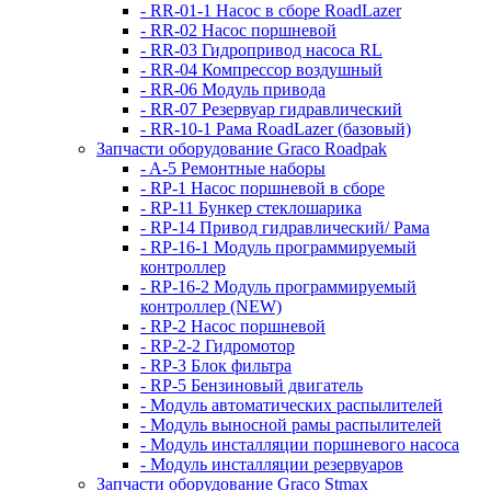
- RR-01-1 Насос в сборе RoadLazer
- RR-02 Насос поршневой
- RR-03 Гидропривод насоса RL
- RR-04 Компрессор воздушный
- RR-06 Модуль привода
- RR-07 Резервуар гидравлический
- RR-10-1 Рама RoadLazer (базовый)
Запчасти оборудование Graco Roadpak
- A-5 Ремонтные наборы
- RP-1 Насос поршневой в сборе
- RP-11 Бункер стеклошарика
- RP-14 Привод гидравлический/ Рама
- RP-16-1 Модуль программируемый
контроллер
- RP-16-2 Модуль программируемый
контроллер (NEW)
- RP-2 Насос поршневой
- RP-2-2 Гидромотор
- RP-3 Блок фильтра
- RP-5 Бензиновый двигатель
- Модуль автоматических распылителей
- Модуль выносной рамы распылителей
- Модуль инсталляции поршневого насоса
- Модуль инсталляции резервуаров
Запчасти оборудование Graco Stmax