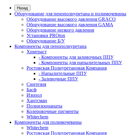
Назад
Оборудование для пенополиуретана и полимочевины
Оборудование высокого давления GRACO
Оборудование высокого давления GAMA
Оборудование низкого давления
Установки PROton
Оборудование Б/У
Компоненты для пенополиуретана
Химтраст
- Компоненты для заливочных ППУ
- Компоненты для напылительных ППУ
Ростовская Полиуретановая Компания
- Напылительные ППУ
- Заливочные ППУ
Синтезия
Басф
Изопол
Хантсман
Полиизоцианаты
Колеровочные пигменты
Whitechem
Компоненты для полимочевины
Whitechem
Ростовская Полиуретановая Компания